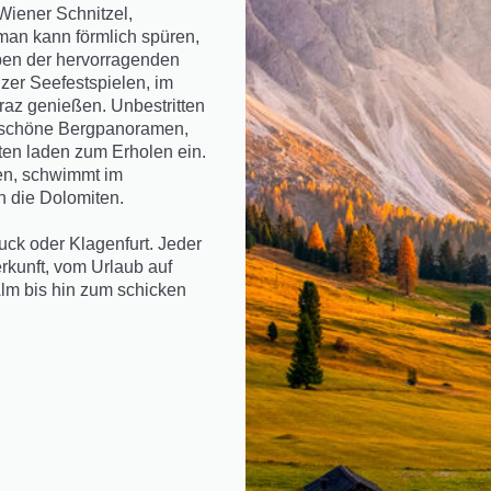
Wiener Schnitzel,
 man kann förmlich spüren,
en der hervorragenden
nzer Seefestspielen, im
az genießen. Unbestritten
derschöne Bergpanoramen,
tten laden zum Erholen ein.
ien, schwimmt im
h die Dolomiten.
ck oder Klagenfurt. Jeder
rkunft, vom Urlaub auf
Alm bis hin zum schicken