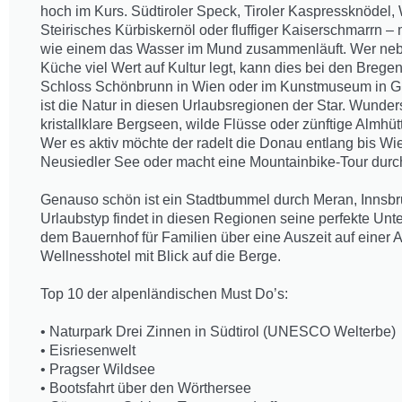
hoch im Kurs. Südtiroler Speck, Tiroler Kaspressknödel, 
Steirisches Kürbiskernöl oder fluffiger Kaiserschmarrn –
wie einem das Wasser im Mund zusammenläuft. Wer neb
Küche viel Wert auf Kultur legt, kann dies bei den Brege
Schloss Schönbrunn in Wien oder im Kunstmuseum in Gr
ist die Natur in diesen Urlaubsregionen der Star. Wun
kristallklare Bergseen, wilde Flüsse oder zünftige Almhü
Wer es aktiv möchte der radelt die Donau entlang bis W
Neusiedler See oder macht eine Mountainbike-Tour durc
Genauso schön ist ein Stadtbummel durch Meran, Innsbru
Urlaubstyp findet in diesen Regionen seine perfekte Unte
dem Bauernhof für Familien über eine Auszeit auf einer 
Wellnesshotel mit Blick auf die Berge.
Top 10 der alpenländischen Must Do’s:
• Naturpark Drei Zinnen in Südtirol (UNESCO Welterbe)
• Eisriesenwelt
• Pragser Wildsee
• Bootsfahrt über den Wörthersee