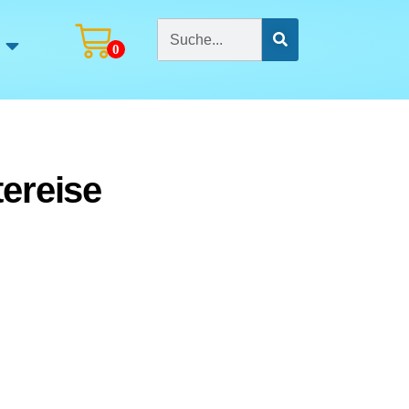
0
ereise