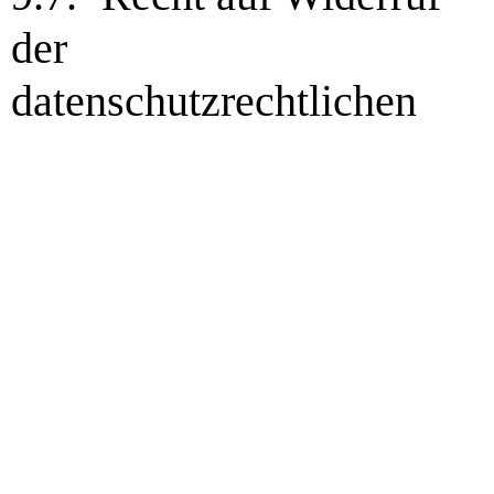
der
datenschutzrechtlichen
Einwilligungserklärung
Sie haben das Recht, die von Ihnen erteilten
Einwilligungserklärungen zur Verarbeitung Ihrer
personenbezogenen Daten jederzeit zu widerrufen. Ihren Widerruf
können Sie unter anderem uns gegenüber per E-Mail an
info@e2ma.biz
erklären
.
Durch den Widerruf der Einwilligung wird die Rechtmäßigkeit der
aufgrund der Einwilligung bis zum Widerruf erfolgten Verarbeitung
nicht berührt.
9.8.
Recht auf Beschwerde bei einer Aufsichtsbehörde
Unbeschadet eines anderweitigen verwaltungsrechtlichen oder
gerichtlichen Rechtsbehelfs steht Ihnen das Recht auf Beschwerde