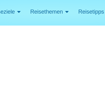
eziele
Reisethemen
Reisetipps