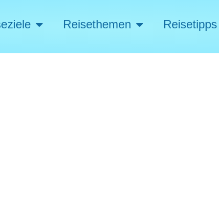
eziele
Reisethemen
Reisetipps